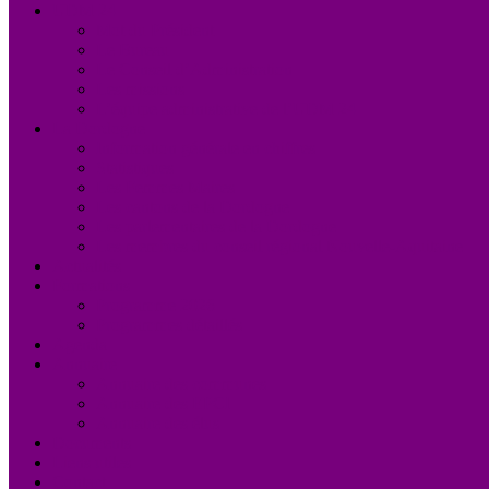
UDM 24
Mot du Président
Le Bureau
Le Conseil d’Administration
Les missions
L’équipe administrative de l’UDM 24
La Dordogne
Information générale en chiffres
Statistiques
Les Femmes Maires
Les cantons de la Dordogne
Les parlementaires de la Dordogne
Les membres du conseil régional Nouvelle-Aquitaine
Actualités
Formations
Programme 2026
Programmes détaillés
Agenda
Annuaire
Annuaire des communes
Annuaire des EPCI
Annuaire des élus
Documents
Liens utiles
Contact