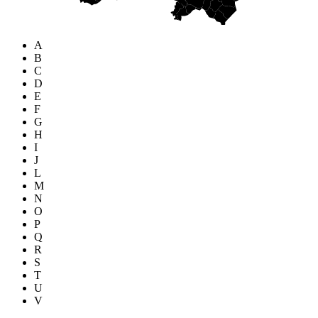
A
B
C
D
E
F
G
H
I
J
L
M
N
O
P
Q
R
S
T
U
V