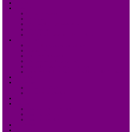
Accueil
UDM 24
Mot du Président
Le Bureau
Le Conseil d’Administration
Les missions
L’équipe administrative de l’UDM 24
La Dordogne
Information générale en chiffres
Statistiques
Les Femmes Maires
Les cantons de la Dordogne
Les parlementaires de la Dordogne
Les membres du conseil régional Nouvelle-Aquitaine
Actualités
Formations
Programme 2026
Programmes détaillés
Agenda
Annuaire
Annuaire des communes
Annuaire des EPCI
Annuaire des élus
Documents
Liens utiles