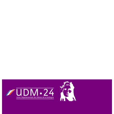
Union des Maires
de Dordogne