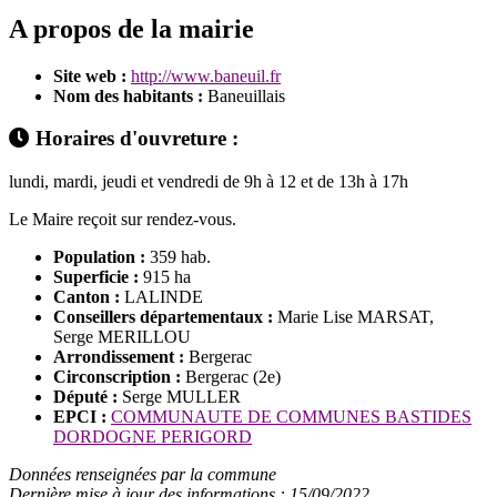
A propos de la mairie
Site web :
http://www.baneuil.fr
Nom des habitants :
Baneuillais
Horaires d'ouvreture :
lundi, mardi, jeudi et vendredi de 9h à 12 et de 13h à 17h
Le Maire reçoit sur rendez-vous.
Population :
359 hab.
Superficie :
915 ha
Canton :
LALINDE
Conseillers départementaux :
Marie Lise MARSAT,
Serge MERILLOU
Arrondissement :
Bergerac
Circonscription :
Bergerac (2e)
Député :
Serge MULLER
EPCI :
COMMUNAUTE DE COMMUNES BASTIDES
DORDOGNE PERIGORD
Données renseignées par la commune
Dernière mise à jour des informations : 15/09/2022