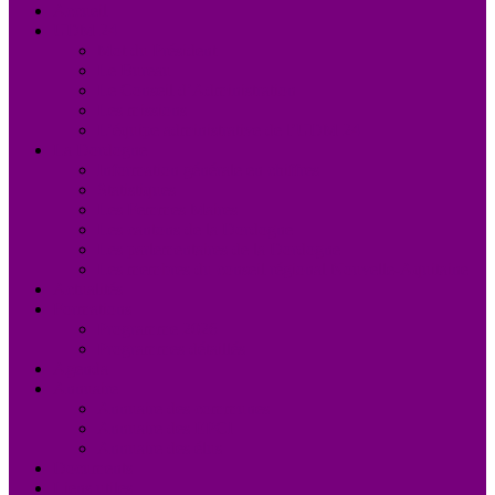
Accueil
UDM 24
Mot du Président
Le Bureau
Le Conseil d’Administration
Les missions
L’équipe administrative de l’UDM 24
La Dordogne
Information générale en chiffres
Statistiques
Les Femmes Maires
Les cantons de la Dordogne
Les parlementaires de la Dordogne
Les membres du conseil régional Nouvelle-Aquitaine
Actualités
Formations
Programme 2026
Programmes détaillés
Agenda
Annuaire
Annuaire des communes
Annuaire des EPCI
Annuaire des élus
Documents
Liens utiles