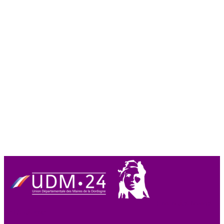
Union des Maires
de Dordogne