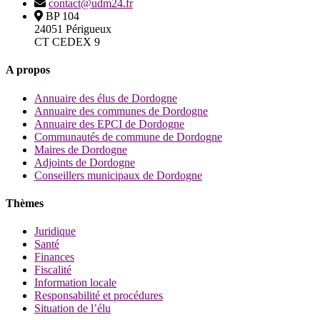
contact@udm24.fr
BP 104
24051 Périgueux
CT CEDEX 9
A propos
Annuaire des élus de Dordogne
Annuaire des communes de Dordogne
Annuaire des EPCI de Dordogne
Communautés de commune de Dordogne
Maires de Dordogne
Adjoints de Dordogne
Conseillers municipaux de Dordogne
Thèmes
Juridique
Santé
Finances
Fiscalité
Information locale
Responsabilité et procédures
Situation de l’élu