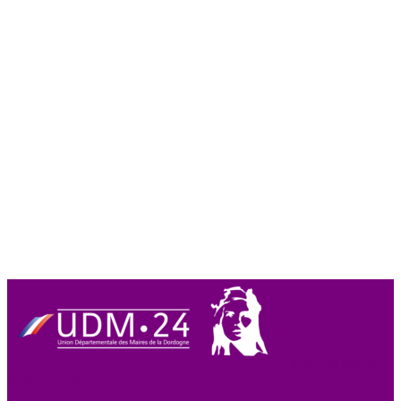
Union des Maires
de Dordogne