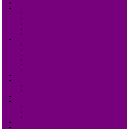
Accueil
UDM 24
Mot du Président
Le Bureau
Le Conseil d’Administration
Les missions
L’équipe administrative de l’UDM 24
La Dordogne
Information générale en chiffres
Statistiques
Les Femmes Maires
Les cantons de la Dordogne
Les parlementaires de la Dordogne
Les membres du conseil régional Nouvelle-Aquitaine
Actualités
Formations
Programme 2026
Programmes détaillés
Agenda
Annuaire
Annuaire des communes
Annuaire des EPCI
Annuaire des élus
Documents
Liens utiles