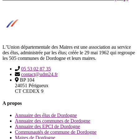
LʼUnion départementale des Maires est une association au service
des élus, administrée par les élus; créée le 29 mai 1962 qui regroupe
les 505 communes de Dordogne et leurs maires.
05 53 02 87 35
contact@udm24.fr
BP 104
24051 Périgueux
CT CEDEX 9
A propos
Annuaire des élus de Dordogne
Annuaire des communes de Dordogne
Annuaire des EPCI de Dordogne
Communautés de commune de Dordogne
Maires de Dordogne