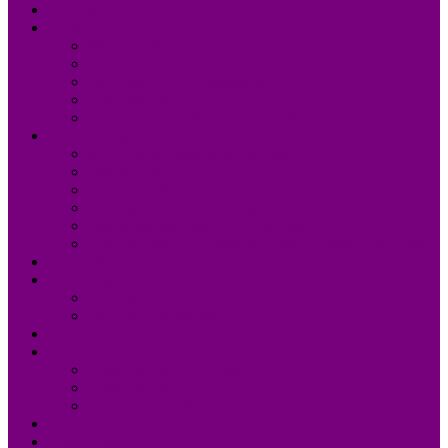
Accueil
UDM 24
Mot du Président
Le Bureau
Le Conseil d’Administration
Les missions
L’équipe administrative de l’UDM 24
La Dordogne
Information générale en chiffres
Statistiques
Les Femmes Maires
Les cantons de la Dordogne
Les parlementaires de la Dordogne
Les membres du conseil régional Nouvelle-Aquitaine
Actualités
Formations
Programme 2026
Programmes détaillés
Agenda
Annuaire
Annuaire des communes
Annuaire des EPCI
Annuaire des élus
Documents
Liens utiles