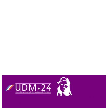
Union des Maires
de Dordogne