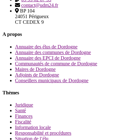
contact@udm24.fr
BP 104
24051 Périgueux
CT CEDEX 9
A propos
Annuaire des élus de Dordogne
Annuaire des communes de Dordogne
Annuaire des EPCI de Dordogne
Communautés de commune de Dordogne
Maires de Dordogne
Adjoints de Dordogne
Conseillers municipaux de Dordogne
Thèmes
Juridique
Santé
Finances
Fiscalité
Information locale
Responsabilité et procédures
Situation de l’élu