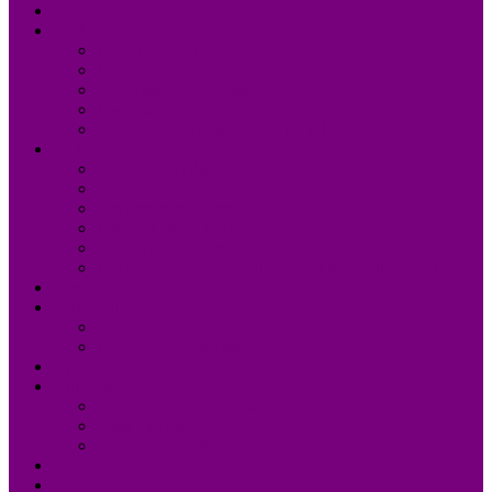
Accueil
UDM 24
Mot du Président
Le Bureau
Le Conseil d’Administration
Les missions
L’équipe administrative de l’UDM 24
La Dordogne
Information générale en chiffres
Statistiques
Les Femmes Maires
Les cantons de la Dordogne
Les parlementaires de la Dordogne
Les membres du conseil régional Nouvelle-Aquitaine
Actualités
Formations
Programme 2026
Programmes détaillés
Agenda
Annuaire
Annuaire des communes
Annuaire des EPCI
Annuaire des élus
Documents
Liens utiles