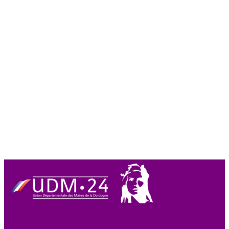
Union des Maires
de Dordogne