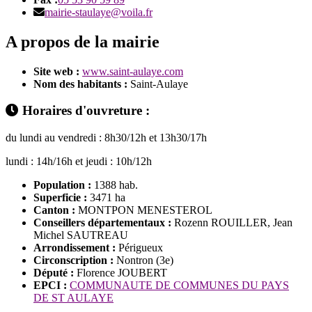
mairie-staulaye@voila.fr
A propos de la mairie
Site web :
www.saint-aulaye.com
Nom des habitants :
Saint-Aulaye
Horaires d'ouvreture :
du lundi au vendredi : 8h30/12h et 13h30/17h
lundi : 14h/16h et jeudi : 10h/12h
Population :
1388 hab.
Superficie :
3471 ha
Canton :
MONTPON MENESTEROL
Conseillers départementaux :
Rozenn ROUILLER, Jean
Michel SAUTREAU
Arrondissement :
Périgueux
Circonscription :
Nontron (3e)
Député :
Florence JOUBERT
EPCI :
COMMUNAUTE DE COMMUNES DU PAYS
DE ST AULAYE