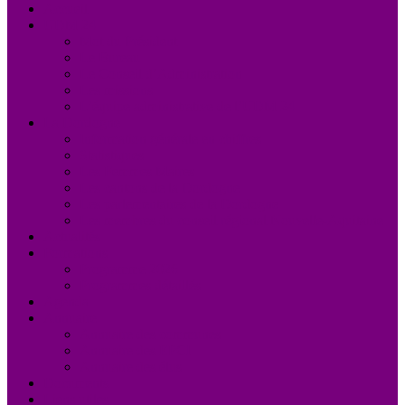
Accueil
UDM 24
Mot du Président
Le Bureau
Le Conseil d’Administration
Les missions
L’équipe administrative de l’UDM 24
La Dordogne
Information générale en chiffres
Statistiques
Les Femmes Maires
Les cantons de la Dordogne
Les parlementaires de la Dordogne
Les membres du conseil régional Nouvelle-Aquitaine
Actualités
Formations
Programme 2026
Programmes détaillés
Agenda
Annuaire
Annuaire des communes
Annuaire des EPCI
Annuaire des élus
Documents
Liens utiles