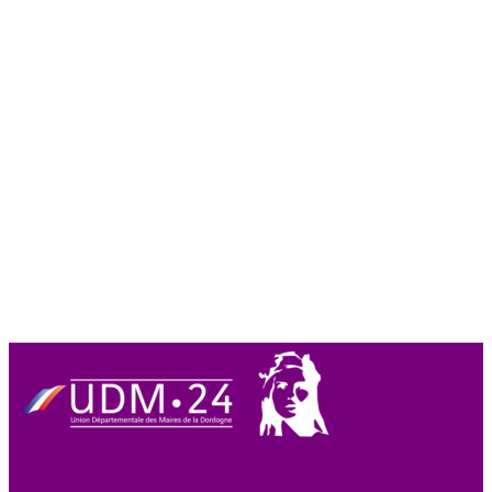
Union des Maires
de Dordogne