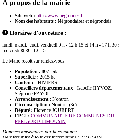
A propos de la mairie
Site web :
http://www.negrondes.fr
Nom des habitants :
Négrondaises et négrondais
Horaires d'ouvreture :
lundi, mardi, jeudi, vendredi 9 h - 12 h 15 et 14 h - 17 h 30 ;
mercredi 8h30 -12h15
Le Maire reçoit sur rendez-vous.
Population :
807 hab.
Superficie :
2015 ha
Canton :
THIVIERS
Conseillers départementaux :
Isabelle HYVOZ,
Stéphane FAYOL
Arrondissement :
Nontron
Circonscription :
Nontron (3e)
Député :
Florence JOUBERT
EPCI :
COMMUNAUTE DE COMMUNES DU
PERIGORD LIMOUSIN
Données renseignées par la commune
Dernière mise à jour des informations : 21/03/2024