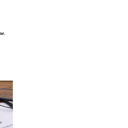
gne
.