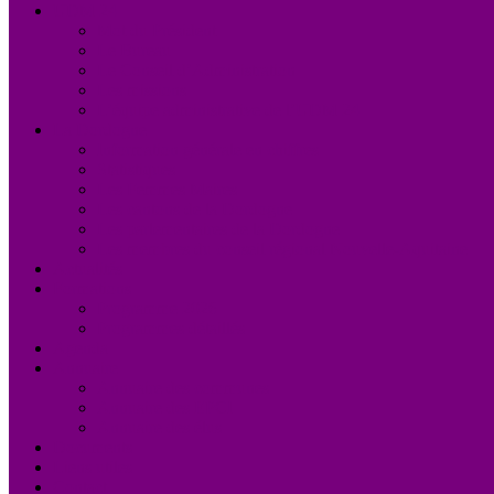
UDM 24
Mot du Président
Le Bureau
Le Conseil d’Administration
Les missions
L’équipe administrative de l’UDM 24
La Dordogne
Information générale en chiffres
Statistiques
Les Femmes Maires
Les cantons de la Dordogne
Les parlementaires de la Dordogne
Les membres du conseil régional Nouvelle-Aquitaine
Actualités
Formations
Programme 2026
Programmes détaillés
Agenda
Annuaire
Annuaire des communes
Annuaire des EPCI
Annuaire des élus
Documents
Liens utiles
Contact