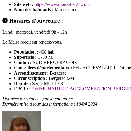
Site web :
https://www.monestier24.com
Nom des habitants :
Monestérien
Horaires d'ouvreture :
Lundi, mercredi, vendredi 9h - 12h
Le Maire reçoit sur rendez-vous.
Population :
408 hab.
Superficie :
1750 ha
Canton :
SUD BERGERACOIS
Conseillers départementaux :
Sylvie CHEVALLIER, Jérôm
Arrondissement :
Bergerac
Circonscription :
Bergerac (2e)
Député :
Serge MULLER
EPCI :
COMMUNAUTE D'AGGLOMERATION BERGER
Données renseignées par la commune
Dernière mise à jour des informations : 19/04/2024