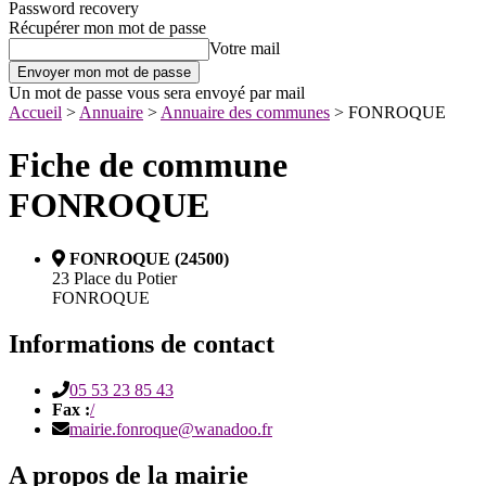
Password recovery
Récupérer mon mot de passe
Votre mail
Un mot de passe vous sera envoyé par mail
Accueil
>
Annuaire
>
Annuaire des communes
>
FONROQUE
Fiche de commune
FONROQUE
FONROQUE (24500)
23 Place du Potier
FONROQUE
Informations de contact
05 53 23 85 43
Fax :
/
mairie.fonroque@wanadoo.fr
A propos de la mairie