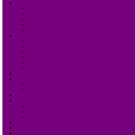
UDM 24
Mot du Président
Le Bureau
Le Conseil d’Administration
Les missions
L’équipe administrative de l’UDM 24
La Dordogne
Information générale en chiffres
Statistiques
Les Femmes Maires
Les cantons de la Dordogne
Les parlementaires de la Dordogne
Les membres du conseil régional Nouvelle-Aquitaine
Actualités
Formations
Programme 2026
Programmes détaillés
Agenda
Annuaire
Annuaire des communes
Annuaire des EPCI
Annuaire des élus
Documents
Liens utiles
Contact