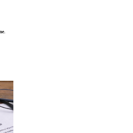
gne
.