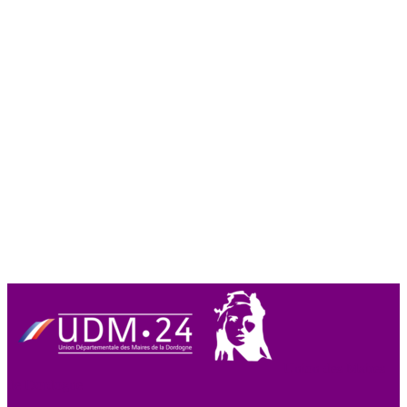
Union des Maires
de Dordogne