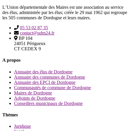
LʼUnion départementale des Maires est une association au service
des élus, administrée par les élus; créée le 29 mai 1962 qui regroupe
les 505 communes de Dordogne et leurs maires.
05 53 02 87 35
contact@udm24.fr
BP 104
24051 Périgueux
CT CEDEX 9
A propos
Annuaire des élus de Dordogne
Annuaire des communes de Dordogne
Annuaire des EPCI de Dordogne
Communautés de commune de Dordogne
Maires de Dordogne
Adjoints de Dordogne
Conseillers municipaux de Dordogne
Thèmes
Juridique