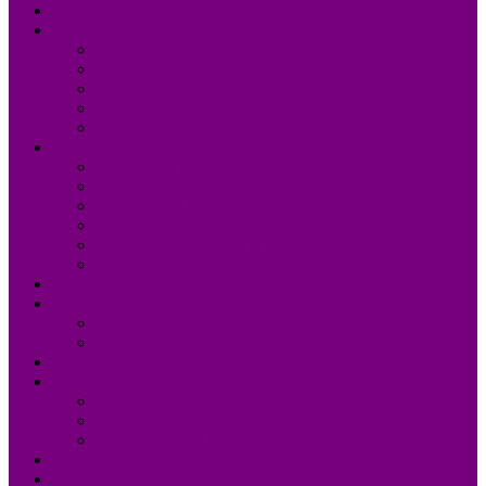
Accueil
UDM 24
Mot du Président
Le Bureau
Le Conseil d’Administration
Les missions
L’équipe administrative de l’UDM 24
La Dordogne
Information générale en chiffres
Statistiques
Les Femmes Maires
Les cantons de la Dordogne
Les parlementaires de la Dordogne
Les membres du conseil régional Nouvelle-Aquitaine
Actualités
Formations
Programme 2026
Programmes détaillés
Agenda
Annuaire
Annuaire des communes
Annuaire des EPCI
Annuaire des élus
Documents
Liens utiles