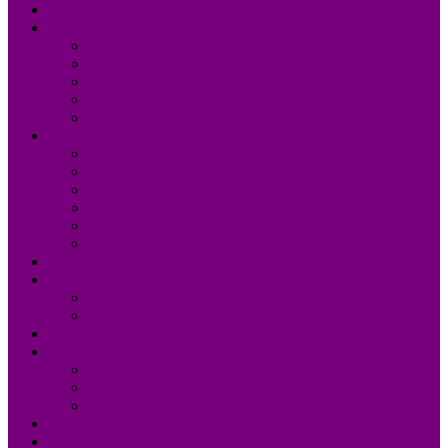
Accueil
UDM 24
Mot du Président
Le Bureau
Le Conseil d’Administration
Les missions
L’équipe administrative de l’UDM 24
La Dordogne
Information générale en chiffres
Statistiques
Les Femmes Maires
Les cantons de la Dordogne
Les parlementaires de la Dordogne
Les membres du conseil régional Nouvelle-Aquitaine
Actualités
Formations
Programme 2026
Programmes détaillés
Agenda
Annuaire
Annuaire des communes
Annuaire des EPCI
Annuaire des élus
Documents
Liens utiles