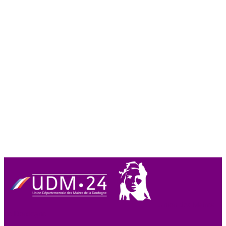
Union des Maires
de Dordogne