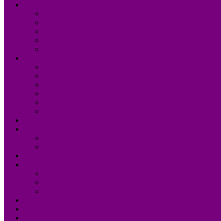
UDM 24
Mot du Président
Le Bureau
Le Conseil d’Administration
Les missions
L’équipe administrative de l’UDM 24
La Dordogne
Information générale en chiffres
Statistiques
Les Femmes Maires
Les cantons de la Dordogne
Les parlementaires de la Dordogne
Les membres du conseil régional Nouvelle-Aquitaine
Actualités
Formations
Programme 2026
Programmes détaillés
Agenda
Annuaire
Annuaire des communes
Annuaire des EPCI
Annuaire des élus
Documents
Liens utiles
Contact