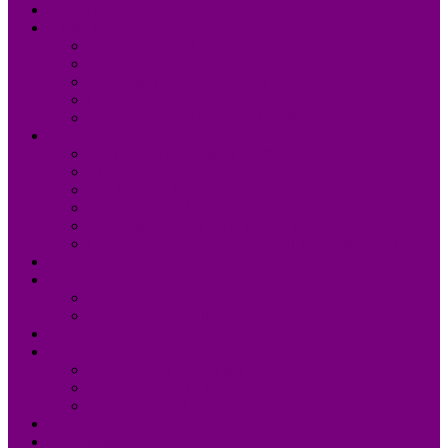
Accueil
UDM 24
Mot du Président
Le Bureau
Le Conseil d’Administration
Les missions
L’équipe administrative de l’UDM 24
La Dordogne
Information générale en chiffres
Statistiques
Les Femmes Maires
Les cantons de la Dordogne
Les parlementaires de la Dordogne
Les membres du conseil régional Nouvelle-Aquitaine
Actualités
Formations
Programme 2026
Programmes détaillés
Agenda
Annuaire
Annuaire des communes
Annuaire des EPCI
Annuaire des élus
Documents
Liens utiles