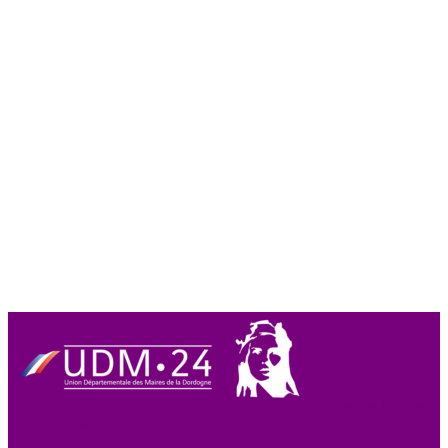
Union des Maires
de Dordogne