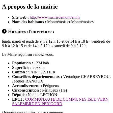
A propos de la mairie
Site web :
http://www.mairiedemontrem.fr
Nom des habitants :
Montrémois et Montrémoises
Horaires d'ouvreture :
lundi, mardi et jeudi de 9 h à 12 h 15 et de 14 h à 18 h - vendredi de
9 h à 12 h 15 et de 14 h à 17 h - samedi de 9 h à 12 h
Le Maire reçoit sur rendez-vous.
Population :
1234 hab.
Superficie :
2088 ha
Canton :
SAINT ASTIER
Conseillers départementaux :
Véronique CHABREYROU,
Jacques RANOUX
Arrondissement :
Périgueux
Circonscription :
Périgueux (1re)
Député :
Nadine LECHON
EPCI :
COMMUNAUTE DE COMMUNES ISLE VERN
SALEMBRE EN PERIGORD
Données renseignées par la commune