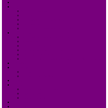
Accueil
UDM 24
Mot du Président
Le Bureau
Le Conseil d’Administration
Les missions
L’équipe administrative de l’UDM 24
La Dordogne
Information générale en chiffres
Statistiques
Les Femmes Maires
Les cantons de la Dordogne
Les parlementaires de la Dordogne
Les membres du conseil régional Nouvelle-Aquitaine
Actualités
Formations
Programme 2026
Programmes détaillés
Agenda
Annuaire
Annuaire des communes
Annuaire des EPCI
Annuaire des élus
Documents
Liens utiles