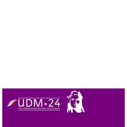
Union des Maires
de Dordogne