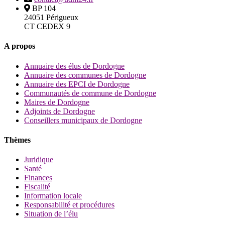
BP 104
24051 Périgueux
CT CEDEX 9
A propos
Annuaire des élus de Dordogne
Annuaire des communes de Dordogne
Annuaire des EPCI de Dordogne
Communautés de commune de Dordogne
Maires de Dordogne
Adjoints de Dordogne
Conseillers municipaux de Dordogne
Thèmes
Juridique
Santé
Finances
Fiscalité
Information locale
Responsabilité et procédures
Situation de l’élu