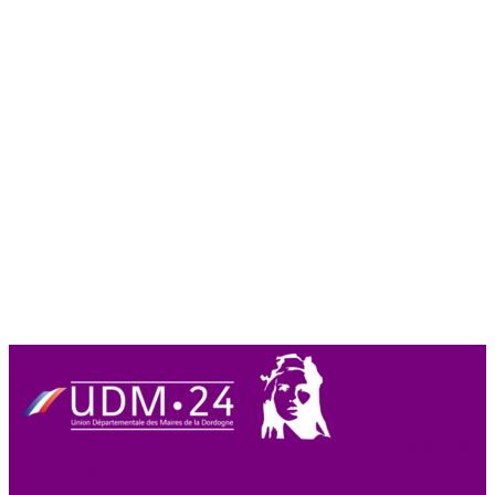
Union des Maires
de Dordogne