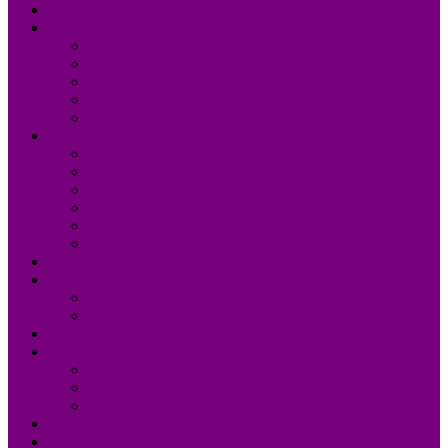
Accueil
UDM 24
Mot du Président
Le Bureau
Le Conseil d’Administration
Les missions
L’équipe administrative de l’UDM 24
La Dordogne
Information générale en chiffres
Statistiques
Les Femmes Maires
Les cantons de la Dordogne
Les parlementaires de la Dordogne
Les membres du conseil régional Nouvelle-Aquitaine
Actualités
Formations
Programme 2026
Programmes détaillés
Agenda
Annuaire
Annuaire des communes
Annuaire des EPCI
Annuaire des élus
Documents
Liens utiles