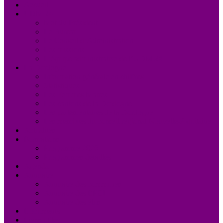
Accueil
UDM 24
Mot du Président
Le Bureau
Le Conseil d’Administration
Les missions
L’équipe administrative de l’UDM 24
La Dordogne
Information générale en chiffres
Statistiques
Les Femmes Maires
Les cantons de la Dordogne
Les parlementaires de la Dordogne
Les membres du conseil régional Nouvelle-Aquitaine
Actualités
Formations
Programme 2026
Programmes détaillés
Agenda
Annuaire
Annuaire des communes
Annuaire des EPCI
Annuaire des élus
Documents
Liens utiles