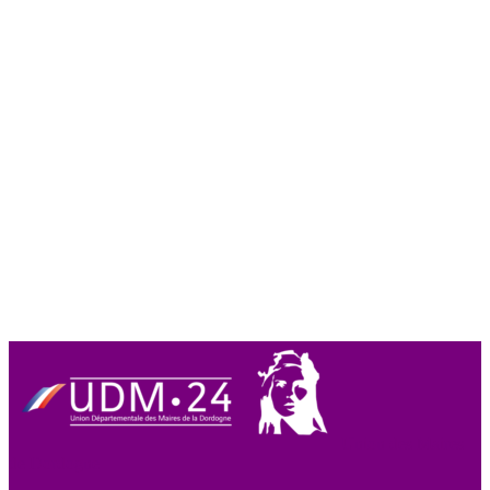
Union des Maires
de Dordogne