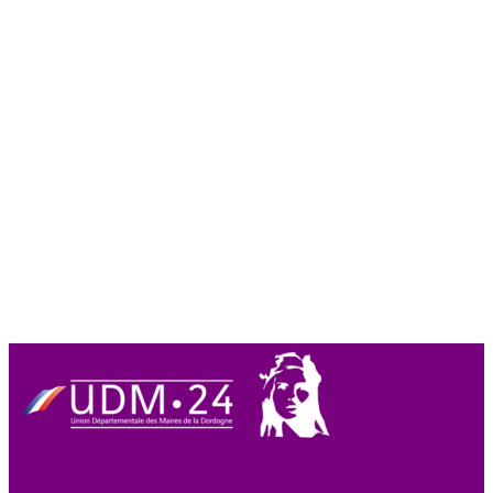
Union des Maires
de Dordogne