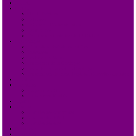
Accueil
UDM 24
Mot du Président
Le Bureau
Le Conseil d’Administration
Les missions
L’équipe administrative de l’UDM 24
La Dordogne
Information générale en chiffres
Statistiques
Les Femmes Maires
Les cantons de la Dordogne
Les parlementaires de la Dordogne
Les membres du conseil régional Nouvelle-Aquitaine
Actualités
Formations
Programme 2026
Programmes détaillés
Agenda
Annuaire
Annuaire des communes
Annuaire des EPCI
Annuaire des élus
Documents
Liens utiles