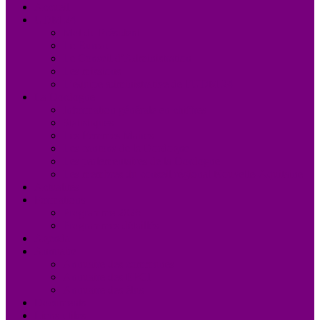
Accueil
UDM 24
Mot du Président
Le Bureau
Le Conseil d’Administration
Les missions
L’équipe administrative de l’UDM 24
La Dordogne
Information générale en chiffres
Statistiques
Les Femmes Maires
Les cantons de la Dordogne
Les parlementaires de la Dordogne
Les membres du conseil régional Nouvelle-Aquitaine
Actualités
Formations
Programme 2026
Programmes détaillés
Agenda
Annuaire
Annuaire des communes
Annuaire des EPCI
Annuaire des élus
Documents
Liens utiles