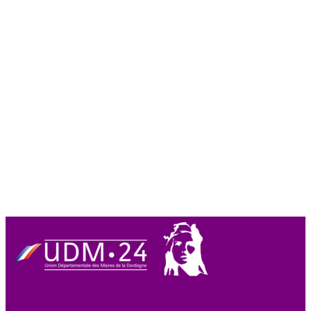
Union des Maires
de Dordogne