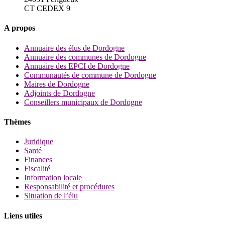
CT CEDEX 9
A propos
Annuaire des élus de Dordogne
Annuaire des communes de Dordogne
Annuaire des EPCI de Dordogne
Communautés de commune de Dordogne
Maires de Dordogne
Adjoints de Dordogne
Conseillers municipaux de Dordogne
Thèmes
Juridique
Santé
Finances
Fiscalité
Information locale
Responsabilité et procédures
Situation de l’élu
Liens utiles