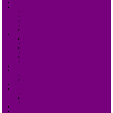
Accueil
UDM 24
Mot du Président
Le Bureau
Le Conseil d’Administration
Les missions
L’équipe administrative de l’UDM 24
La Dordogne
Information générale en chiffres
Statistiques
Les Femmes Maires
Les cantons de la Dordogne
Les parlementaires de la Dordogne
Les membres du conseil régional Nouvelle-Aquitaine
Actualités
Formations
Programme 2026
Programmes détaillés
Agenda
Annuaire
Annuaire des communes
Annuaire des EPCI
Annuaire des élus
Documents
Liens utiles