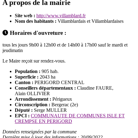
A propos de la mairie
Site web :
http://www.villamblard.fr
Nom des habitants :
Villamblardais et Villamblardaises
Horaires d'ouvreture :
tous les jours 9h00 à 12h00 et de 14h00 à 17h00 sauf le mardi et
jeudimatin
Le Maire reçoit sur rendez-vous.
Population :
905 hab.
Superficie :
2043 ha
Canton :
PERIGORD CENTRAL
Conseillers départementaux :
Claudine FAURE,
Alain OLLIVIER
Arrondissement :
Périgueux
Circonscription :
Bergerac (2e)
Député :
Serge MULLER
EPCI :
COMMUNAUTE DE COMMUNES ISLE ET
CREMPSE EN PERIGORD
Données renseignées par la commune
Dernière mise à jour des informations : 20/09/2022