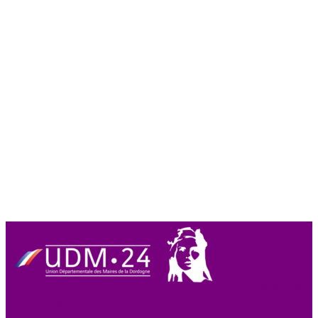
Union des Maires
de Dordogne