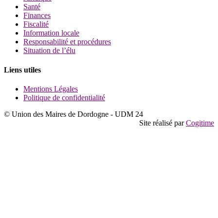
Santé
Finances
Fiscalité
Information locale
Responsabilité et procédures
Situation de l’élu
Liens utiles
Mentions Légales
Politique de confidentialité
© Union des Maires de Dordogne - UDM 24
Site réalisé par
Cogitime