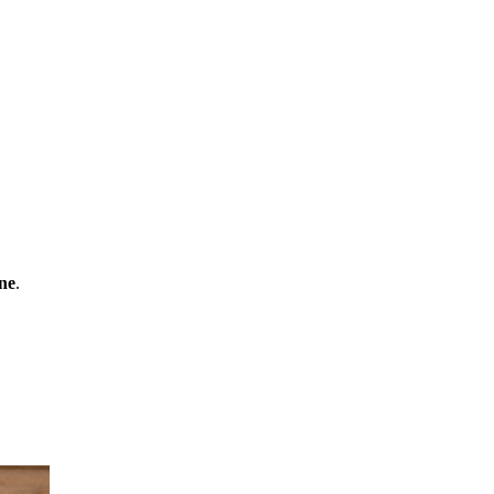
gne
.