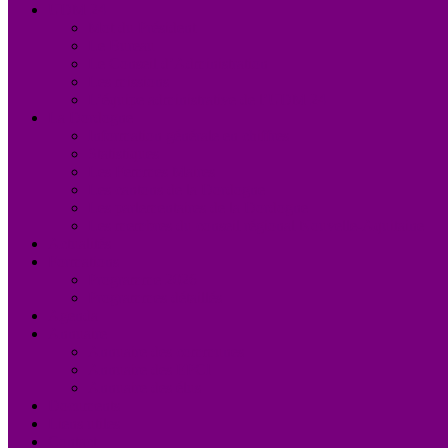
UDM 24
Mot du Président
Le Bureau
Le Conseil d’Administration
Les missions
L’équipe administrative de l’UDM 24
La Dordogne
Information générale en chiffres
Statistiques
Les Femmes Maires
Les cantons de la Dordogne
Les parlementaires de la Dordogne
Les membres du conseil régional Nouvelle-Aquitaine
Actualités
Formations
Programme 2026
Programmes détaillés
Agenda
Annuaire
Annuaire des communes
Annuaire des EPCI
Annuaire des élus
Documents
Liens utiles
Contact