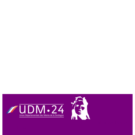
Union des Maires
de Dordogne