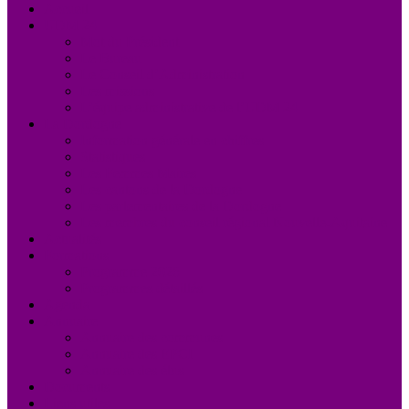
Accueil
UDM 24
Mot du Président
Le Bureau
Le Conseil d’Administration
Les missions
L’équipe administrative de l’UDM 24
La Dordogne
Information générale en chiffres
Statistiques
Les Femmes Maires
Les cantons de la Dordogne
Les parlementaires de la Dordogne
Les membres du conseil régional Nouvelle-Aquitaine
Actualités
Formations
Programme 2026
Programmes détaillés
Agenda
Annuaire
Annuaire des communes
Annuaire des EPCI
Annuaire des élus
Documents
Liens utiles