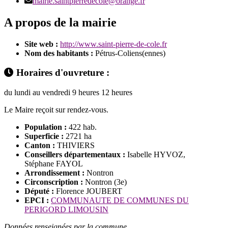
mairie.saintpierredecole@orange.fr
A propos de la mairie
Site web :
http://www.saint-pierre-de-cole.fr
Nom des habitants :
Pétrus-Coliens(ennes)
Horaires d'ouvreture :
du lundi au vendredi 9 heures 12 heures
Le Maire reçoit sur rendez-vous.
Population :
422 hab.
Superficie :
2721 ha
Canton :
THIVIERS
Conseillers départementaux :
Isabelle HYVOZ,
Stéphane FAYOL
Arrondissement :
Nontron
Circonscription :
Nontron (3e)
Député :
Florence JOUBERT
EPCI :
COMMUNAUTE DE COMMUNES DU
PERIGORD LIMOUSIN
Données renseignées par la commune