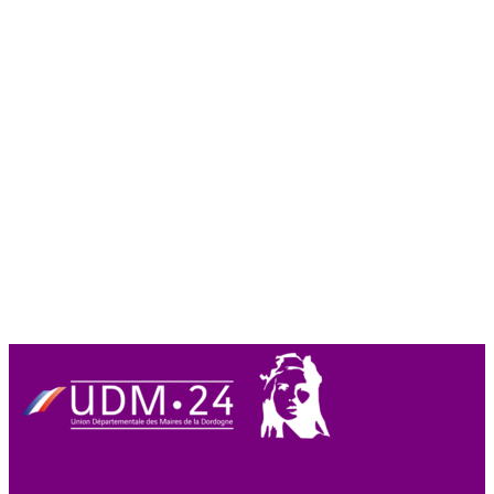
Union des Maires
de Dordogne