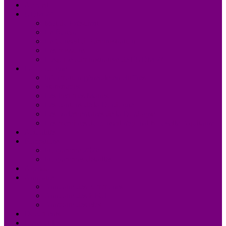
Accueil
UDM 24
Mot du Président
Le Bureau
Le Conseil d’Administration
Les missions
L’équipe administrative de l’UDM 24
La Dordogne
Information générale en chiffres
Statistiques
Les Femmes Maires
Les cantons de la Dordogne
Les parlementaires de la Dordogne
Les membres du conseil régional Nouvelle-Aquitaine
Actualités
Formations
Programme 2026
Programmes détaillés
Agenda
Annuaire
Annuaire des communes
Annuaire des EPCI
Annuaire des élus
Documents
Liens utiles