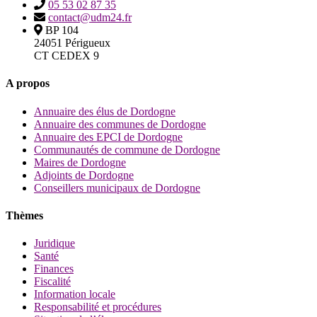
05 53 02 87 35
contact@udm24.fr
BP 104
24051 Périgueux
CT CEDEX 9
A propos
Annuaire des élus de Dordogne
Annuaire des communes de Dordogne
Annuaire des EPCI de Dordogne
Communautés de commune de Dordogne
Maires de Dordogne
Adjoints de Dordogne
Conseillers municipaux de Dordogne
Thèmes
Juridique
Santé
Finances
Fiscalité
Information locale
Responsabilité et procédures