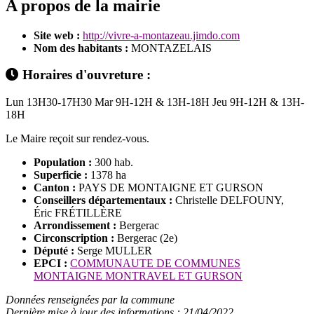
A propos de la mairie
Site web :
http://vivre-a-montazeau.jimdo.com
Nom des habitants :
MONTAZELAIS
Horaires d'ouvreture :
Lun 13H30-17H30 Mar 9H-12H & 13H-18H Jeu 9H-12H & 13H-
18H
Le Maire reçoit sur rendez-vous.
Population :
300 hab.
Superficie :
1378 ha
Canton :
PAYS DE MONTAIGNE ET GURSON
Conseillers départementaux :
Christelle DELFOUNY,
Éric FRÉTILLÈRE
Arrondissement :
Bergerac
Circonscription :
Bergerac (2e)
Député :
Serge MULLER
EPCI :
COMMUNAUTE DE COMMUNES
MONTAIGNE MONTRAVEL ET GURSON
Données renseignées par la commune
Dernière mise à jour des informations : 21/04/2022