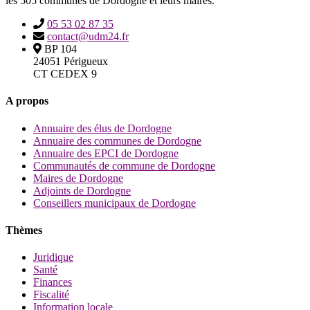
les 505 communes de Dordogne et leurs maires.
05 53 02 87 35
contact@udm24.fr
BP 104
24051 Périgueux
CT CEDEX 9
A propos
Annuaire des élus de Dordogne
Annuaire des communes de Dordogne
Annuaire des EPCI de Dordogne
Communautés de commune de Dordogne
Maires de Dordogne
Adjoints de Dordogne
Conseillers municipaux de Dordogne
Thèmes
Juridique
Santé
Finances
Fiscalité
Information locale