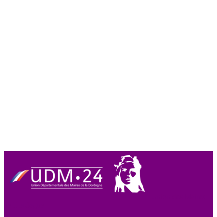
Union des Maires
de Dordogne