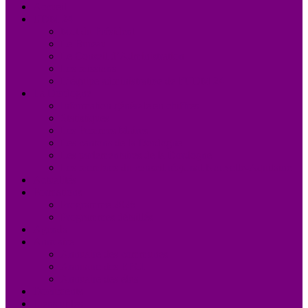
Accueil
UDM 24
Mot du Président
Le Bureau
Le Conseil d’Administration
Les missions
L’équipe administrative de l’UDM 24
La Dordogne
Information générale en chiffres
Statistiques
Les Femmes Maires
Les cantons de la Dordogne
Les parlementaires de la Dordogne
Les membres du conseil régional Nouvelle-Aquitaine
Actualités
Formations
Programme 2026
Programmes détaillés
Agenda
Annuaire
Annuaire des communes
Annuaire des EPCI
Annuaire des élus
Documents
Liens utiles