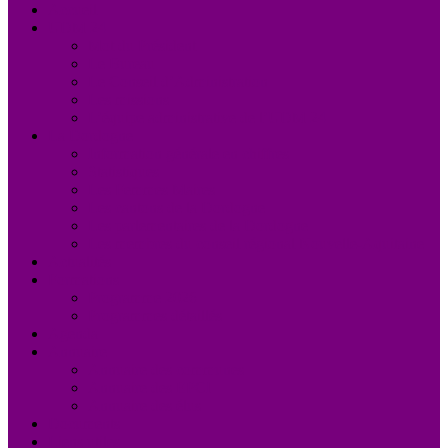
Accueil
UDM 24
Mot du Président
Le Bureau
Le Conseil d’Administration
Les missions
L’équipe administrative de l’UDM 24
La Dordogne
Information générale en chiffres
Statistiques
Les Femmes Maires
Les cantons de la Dordogne
Les parlementaires de la Dordogne
Les membres du conseil régional Nouvelle-Aquitaine
Actualités
Formations
Programme 2026
Programmes détaillés
Agenda
Annuaire
Annuaire des communes
Annuaire des EPCI
Annuaire des élus
Documents
Liens utiles