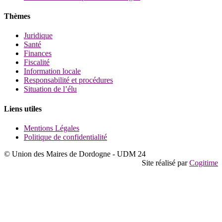
Thèmes
Juridique
Santé
Finances
Fiscalité
Information locale
Responsabilité et procédures
Situation de l’élu
Liens utiles
Mentions Légales
Politique de confidentialité
© Union des Maires de Dordogne - UDM 24
Site réalisé par
Cogitime