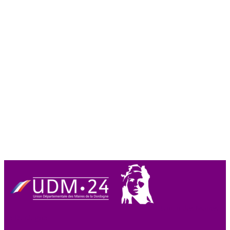
Union des Maires
de Dordogne