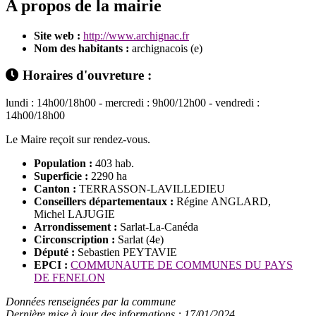
A propos de la mairie
Site web :
http://www.archignac.fr
Nom des habitants :
archignacois (e)
Horaires d'ouvreture :
lundi : 14h00/18h00 - mercredi : 9h00/12h00 - vendredi :
14h00/18h00
Le Maire reçoit sur rendez-vous.
Population :
403 hab.
Superficie :
2290 ha
Canton :
TERRASSON-LAVILLEDIEU
Conseillers départementaux :
Régine ANGLARD,
Michel LAJUGIE
Arrondissement :
Sarlat-La-Canéda
Circonscription :
Sarlat (4e)
Député :
Sebastien PEYTAVIE
EPCI :
COMMUNAUTE DE COMMUNES DU PAYS
DE FENELON
Données renseignées par la commune
Dernière mise à jour des informations : 17/01/2024