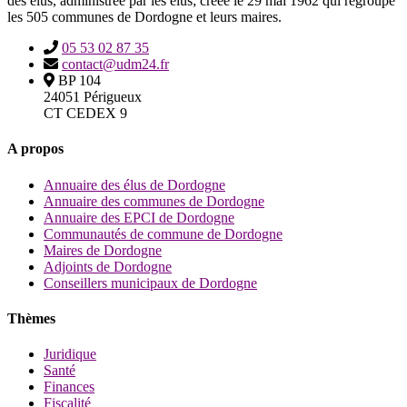
des élus, administrée par les élus; créée le 29 mai 1962 qui regroupe
les 505 communes de Dordogne et leurs maires.
05 53 02 87 35
contact@udm24.fr
BP 104
24051 Périgueux
CT CEDEX 9
A propos
Annuaire des élus de Dordogne
Annuaire des communes de Dordogne
Annuaire des EPCI de Dordogne
Communautés de commune de Dordogne
Maires de Dordogne
Adjoints de Dordogne
Conseillers municipaux de Dordogne
Thèmes
Juridique
Santé
Finances
Fiscalité