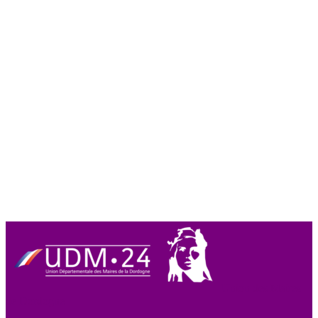
Union des Maires
de Dordogne