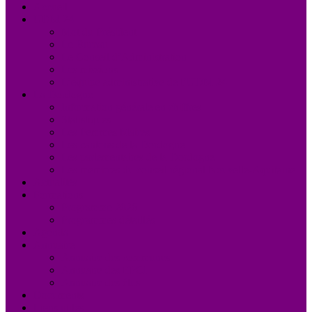
Accueil
UDM 24
Mot du Président
Le Bureau
Le Conseil d’Administration
Les missions
L’équipe administrative de l’UDM 24
La Dordogne
Information générale en chiffres
Statistiques
Les Femmes Maires
Les cantons de la Dordogne
Les parlementaires de la Dordogne
Les membres du conseil régional Nouvelle-Aquitaine
Actualités
Formations
Programme 2026
Programmes détaillés
Agenda
Annuaire
Annuaire des communes
Annuaire des EPCI
Annuaire des élus
Documents
Liens utiles