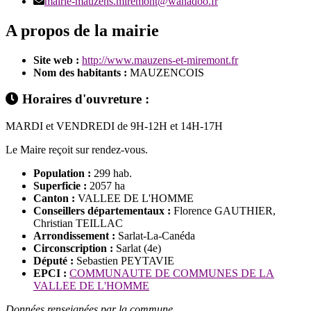
mairie-mauzens.miremont@wanadoo.fr
A propos de la mairie
Site web :
http://www.mauzens-et-miremont.fr
Nom des habitants :
MAUZENCOIS
Horaires d'ouvreture :
MARDI et VENDREDI de 9H-12H et 14H-17H
Le Maire reçoit sur rendez-vous.
Population :
299 hab.
Superficie :
2057 ha
Canton :
VALLEE DE L'HOMME
Conseillers départementaux :
Florence GAUTHIER,
Christian TEILLAC
Arrondissement :
Sarlat-La-Canéda
Circonscription :
Sarlat (4e)
Député :
Sebastien PEYTAVIE
EPCI :
COMMUNAUTE DE COMMUNES DE LA
VALLEE DE L'HOMME
Données renseignées par la commune