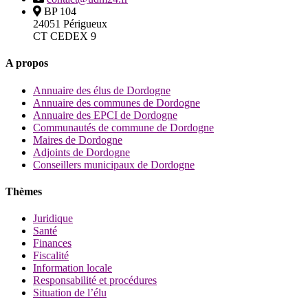
BP 104
24051 Périgueux
CT CEDEX 9
A propos
Annuaire des élus de Dordogne
Annuaire des communes de Dordogne
Annuaire des EPCI de Dordogne
Communautés de commune de Dordogne
Maires de Dordogne
Adjoints de Dordogne
Conseillers municipaux de Dordogne
Thèmes
Juridique
Santé
Finances
Fiscalité
Information locale
Responsabilité et procédures
Situation de l’élu