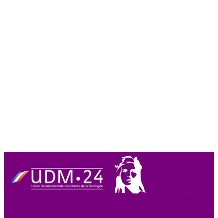
Union des Maires
de Dordogne