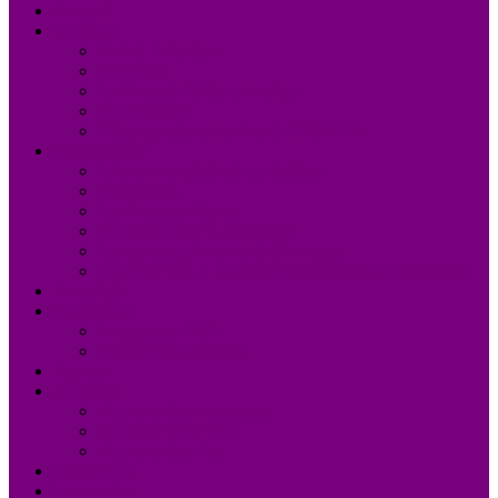
Accueil
UDM 24
Mot du Président
Le Bureau
Le Conseil d’Administration
Les missions
L’équipe administrative de l’UDM 24
La Dordogne
Information générale en chiffres
Statistiques
Les Femmes Maires
Les cantons de la Dordogne
Les parlementaires de la Dordogne
Les membres du conseil régional Nouvelle-Aquitaine
Actualités
Formations
Programme 2026
Programmes détaillés
Agenda
Annuaire
Annuaire des communes
Annuaire des EPCI
Annuaire des élus
Documents
Liens utiles