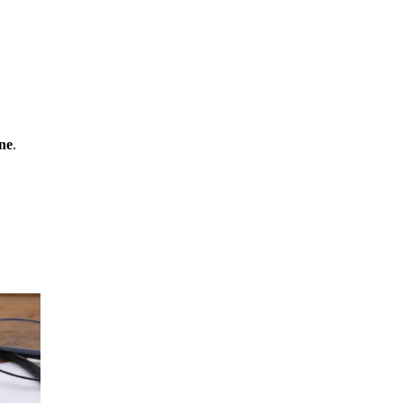
gne
.