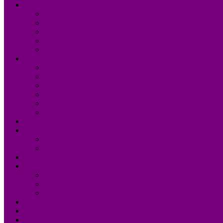
UDM 24
Mot du Président
Le Bureau
Le Conseil d’Administration
Les missions
L’équipe administrative de l’UDM 24
La Dordogne
Information générale en chiffres
Statistiques
Les Femmes Maires
Les cantons de la Dordogne
Les parlementaires de la Dordogne
Les membres du conseil régional Nouvelle-Aquitaine
Actualités
Formations
Programme 2026
Programmes détaillés
Agenda
Annuaire
Annuaire des communes
Annuaire des EPCI
Annuaire des élus
Documents
Liens utiles
Contact