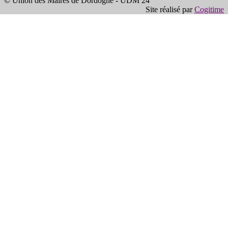
© Union des Maires de Dordogne - UDM 24
Site réalisé par
Cogitime