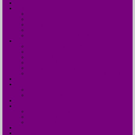
Accueil
UDM 24
Mot du Président
Le Bureau
Le Conseil d’Administration
Les missions
L’équipe administrative de l’UDM 24
La Dordogne
Information générale en chiffres
Statistiques
Les Femmes Maires
Les cantons de la Dordogne
Les parlementaires de la Dordogne
Les membres du conseil régional Nouvelle-Aquitaine
Actualités
Formations
Programme 2026
Programmes détaillés
Agenda
Annuaire
Annuaire des communes
Annuaire des EPCI
Annuaire des élus
Documents
Liens utiles