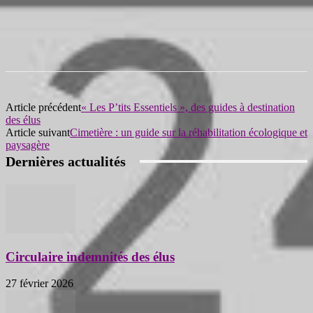
Article précédent
« Les P’tits Essentiels », des guides à destination
des élus
Article suivant
Cimetière : un guide sur la réhabilitation écologique et
paysagère
Dernières actualités
Circulaire indemnités des élus
27 février 2026