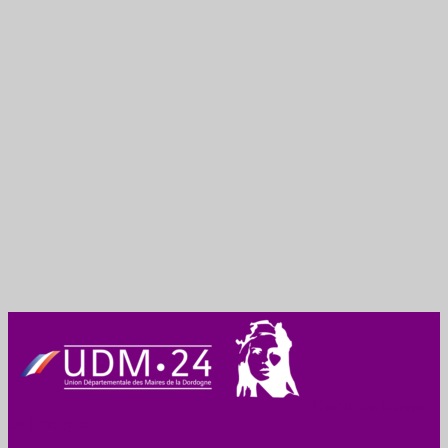
Union des Maires
de Dordogne