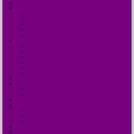
Accueil
UDM 24
Mot du Président
Le Bureau
Le Conseil d’Administration
Les missions
L’équipe administrative de l’UDM 24
La Dordogne
Information générale en chiffres
Statistiques
Les Femmes Maires
Les cantons de la Dordogne
Les parlementaires de la Dordogne
Les membres du conseil régional Nouvelle-Aquitaine
Actualités
Formations
Programme 2026
Programmes détaillés
Agenda
Annuaire
Annuaire des communes
Annuaire des EPCI
Annuaire des élus
Documents
Liens utiles