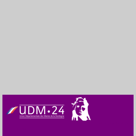
Union des Maires
de Dordogne