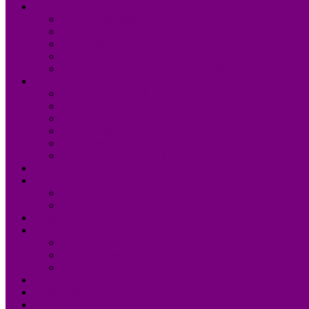
UDM 24
Mot du Président
Le Bureau
Le Conseil d’Administration
Les missions
L’équipe administrative de l’UDM 24
La Dordogne
Information générale en chiffres
Statistiques
Les Femmes Maires
Les cantons de la Dordogne
Les parlementaires de la Dordogne
Les membres du conseil régional Nouvelle-Aquitaine
Actualités
Formations
Programme 2026
Programmes détaillés
Agenda
Annuaire
Annuaire des communes
Annuaire des EPCI
Annuaire des élus
Documents
Liens utiles
Contact