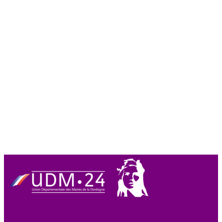
Union des Maires
de Dordogne