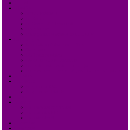
Accueil
UDM 24
Mot du Président
Le Bureau
Le Conseil d’Administration
Les missions
L’équipe administrative de l’UDM 24
La Dordogne
Information générale en chiffres
Statistiques
Les Femmes Maires
Les cantons de la Dordogne
Les parlementaires de la Dordogne
Les membres du conseil régional Nouvelle-Aquitaine
Actualités
Formations
Programme 2026
Programmes détaillés
Agenda
Annuaire
Annuaire des communes
Annuaire des EPCI
Annuaire des élus
Documents
Liens utiles