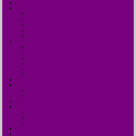
Accueil
UDM 24
Mot du Président
Le Bureau
Le Conseil d’Administration
Les missions
L’équipe administrative de l’UDM 24
La Dordogne
Information générale en chiffres
Statistiques
Les Femmes Maires
Les cantons de la Dordogne
Les parlementaires de la Dordogne
Les membres du conseil régional Nouvelle-Aquitaine
Actualités
Formations
Programme 2026
Programmes détaillés
Agenda
Annuaire
Annuaire des communes
Annuaire des EPCI
Annuaire des élus
Documents
Liens utiles