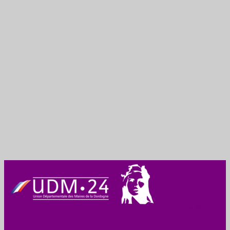
Union des Maires
de Dordogne