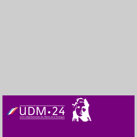
Union des Maires
de Dordogne