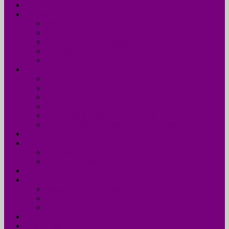
Accueil
UDM 24
Mot du Président
Le Bureau
Le Conseil d’Administration
Les missions
L’équipe administrative de l’UDM 24
La Dordogne
Information générale en chiffres
Statistiques
Les Femmes Maires
Les cantons de la Dordogne
Les parlementaires de la Dordogne
Les membres du conseil régional Nouvelle-Aquitaine
Actualités
Formations
Programme 2026
Programmes détaillés
Agenda
Annuaire
Annuaire des communes
Annuaire des EPCI
Annuaire des élus
Documents
Liens utiles