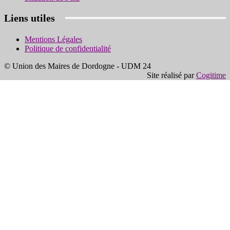
Liens utiles
Mentions Légales
Politique de confidentialité
© Union des Maires de Dordogne - UDM 24
Site réalisé par
Cogitime