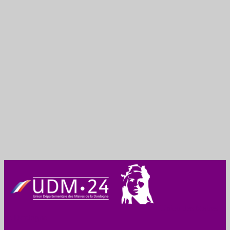
Union des Maires
de Dordogne