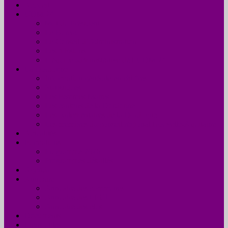
Accueil
UDM 24
Mot du Président
Le Bureau
Le Conseil d’Administration
Les missions
L’équipe administrative de l’UDM 24
La Dordogne
Information générale en chiffres
Statistiques
Les Femmes Maires
Les cantons de la Dordogne
Les parlementaires de la Dordogne
Les membres du conseil régional Nouvelle-Aquitaine
Actualités
Formations
Programme 2026
Programmes détaillés
Agenda
Annuaire
Annuaire des communes
Annuaire des EPCI
Annuaire des élus
Documents
Liens utiles