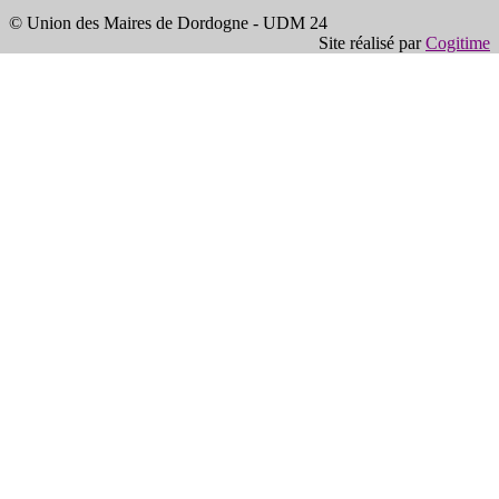
© Union des Maires de Dordogne - UDM 24
Site réalisé par
Cogitime