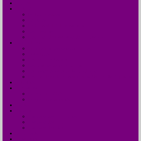
Accueil
UDM 24
Mot du Président
Le Bureau
Le Conseil d’Administration
Les missions
L’équipe administrative de l’UDM 24
La Dordogne
Information générale en chiffres
Statistiques
Les Femmes Maires
Les cantons de la Dordogne
Les parlementaires de la Dordogne
Les membres du conseil régional Nouvelle-Aquitaine
Actualités
Formations
Programme 2026
Programmes détaillés
Agenda
Annuaire
Annuaire des communes
Annuaire des EPCI
Annuaire des élus
Documents
Liens utiles