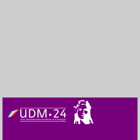
Union des Maires
de Dordogne