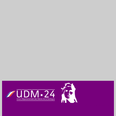
Union des Maires
de Dordogne