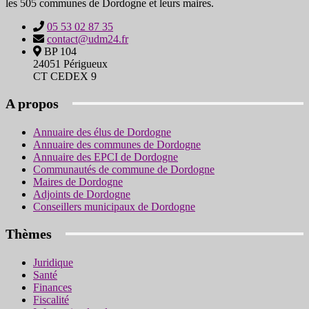
les 505 communes de Dordogne et leurs maires.
05 53 02 87 35
contact@udm24.fr
BP 104
24051 Périgueux
CT CEDEX 9
A propos
Annuaire des élus de Dordogne
Annuaire des communes de Dordogne
Annuaire des EPCI de Dordogne
Communautés de commune de Dordogne
Maires de Dordogne
Adjoints de Dordogne
Conseillers municipaux de Dordogne
Thèmes
Juridique
Santé
Finances
Fiscalité