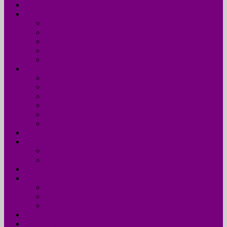
Accueil
UDM 24
Mot du Président
Le Bureau
Le Conseil d’Administration
Les missions
L’équipe administrative de l’UDM 24
La Dordogne
Information générale en chiffres
Statistiques
Les Femmes Maires
Les cantons de la Dordogne
Les parlementaires de la Dordogne
Les membres du conseil régional Nouvelle-Aquitaine
Actualités
Formations
Programme 2026
Programmes détaillés
Agenda
Annuaire
Annuaire des communes
Annuaire des EPCI
Annuaire des élus
Documents
Liens utiles