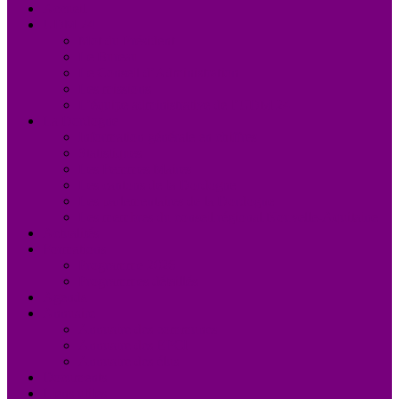
Accueil
UDM 24
Mot du Président
Le Bureau
Le Conseil d’Administration
Les missions
L’équipe administrative de l’UDM 24
La Dordogne
Information générale en chiffres
Statistiques
Les Femmes Maires
Les cantons de la Dordogne
Les parlementaires de la Dordogne
Les membres du conseil régional Nouvelle-Aquitaine
Actualités
Formations
Programme 2026
Programmes détaillés
Agenda
Annuaire
Annuaire des communes
Annuaire des EPCI
Annuaire des élus
Documents
Liens utiles