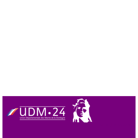
Union des Maires
de Dordogne