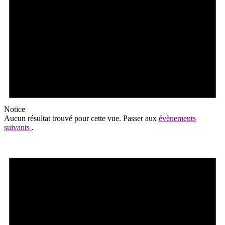
Notice
Aucun résultat trouvé pour cette vue. Passer aux
évènements
suivants
.