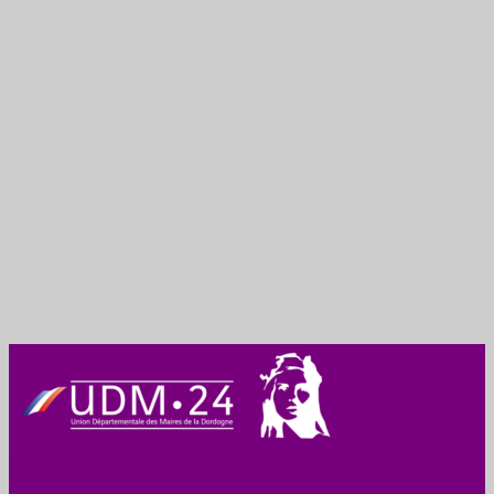
Union des Maires
de Dordogne