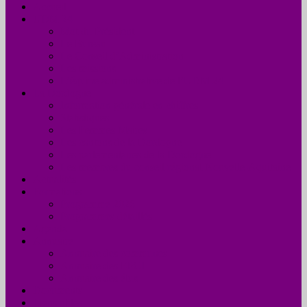
Accueil
UDM 24
Mot du Président
Le Bureau
Le Conseil d’Administration
Les missions
L’équipe administrative de l’UDM 24
La Dordogne
Information générale en chiffres
Statistiques
Les Femmes Maires
Les cantons de la Dordogne
Les parlementaires de la Dordogne
Les membres du conseil régional Nouvelle-Aquitaine
Actualités
Formations
Programme 2026
Programmes détaillés
Agenda
Annuaire
Annuaire des communes
Annuaire des EPCI
Annuaire des élus
Documents
Liens utiles