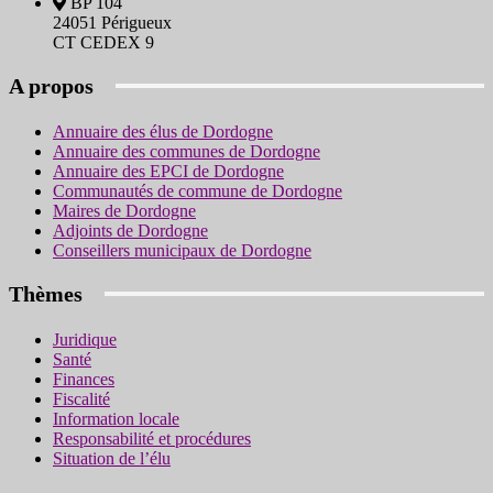
BP 104
24051 Périgueux
CT CEDEX 9
A propos
Annuaire des élus de Dordogne
Annuaire des communes de Dordogne
Annuaire des EPCI de Dordogne
Communautés de commune de Dordogne
Maires de Dordogne
Adjoints de Dordogne
Conseillers municipaux de Dordogne
Thèmes
Juridique
Santé
Finances
Fiscalité
Information locale
Responsabilité et procédures
Situation de l’élu