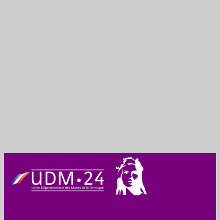
Union des Maires
de Dordogne