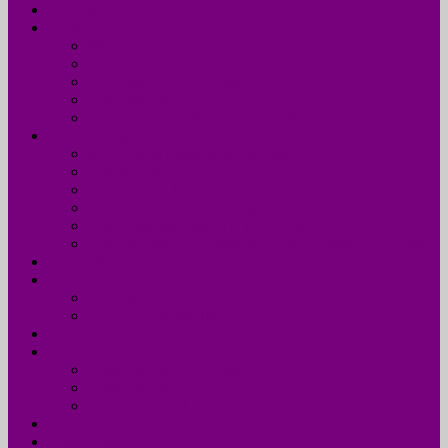
Accueil
UDM 24
Mot du Président
Le Bureau
Le Conseil d’Administration
Les missions
L’équipe administrative de l’UDM 24
La Dordogne
Information générale en chiffres
Statistiques
Les Femmes Maires
Les cantons de la Dordogne
Les parlementaires de la Dordogne
Les membres du conseil régional Nouvelle-Aquitaine
Actualités
Formations
Programme 2026
Programmes détaillés
Agenda
Annuaire
Annuaire des communes
Annuaire des EPCI
Annuaire des élus
Documents
Liens utiles