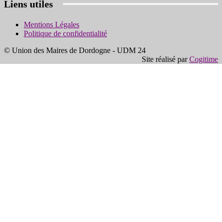
Liens utiles
Mentions Légales
Politique de confidentialité
© Union des Maires de Dordogne - UDM 24
Site réalisé par
Cogitime