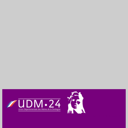
Union des Maires
de Dordogne