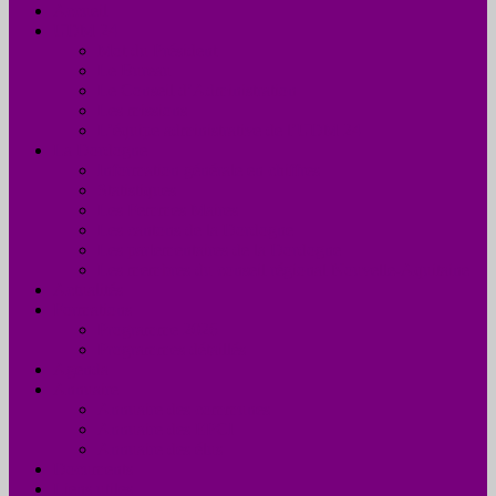
Accueil
UDM 24
Mot du Président
Le Bureau
Le Conseil d’Administration
Les missions
L’équipe administrative de l’UDM 24
La Dordogne
Information générale en chiffres
Statistiques
Les Femmes Maires
Les cantons de la Dordogne
Les parlementaires de la Dordogne
Les membres du conseil régional Nouvelle-Aquitaine
Actualités
Formations
Programme 2026
Programmes détaillés
Agenda
Annuaire
Annuaire des communes
Annuaire des EPCI
Annuaire des élus
Documents
Liens utiles