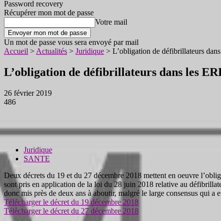
Password recovery
Récupérer mon mot de passe
Votre mail
Un mot de passe vous sera envoyé par mail
Accueil
>
Actualités
>
Juridique
>
L’obligation de défibrillateurs da
L’obligation de défibrillateurs dans les E
26 février 2019
486
Juridique
SANTE
Deux décrets du 19 et du 27 décembre 2018 mettent en oeuvre l’obliga
sont pris en application de la loi du 28 juin 2018 relative au défibrill
donc mis près de deux ans à aboutir, malgré le large consensus qui a e
Télécharger le décret du 19 décembre 2018
Télécharger le décret du 27 décembre 2018