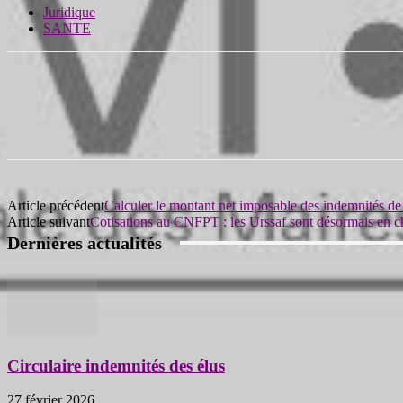
Juridique
SANTE
Article précédent
Calculer le montant net imposable des indemnités de
Article suivant
Cotisations au CNFPT : les Urssaf sont désormais en c
Dernières actualités
Circulaire indemnités des élus
27 février 2026