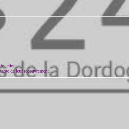
 fonction
harge de leur recouvrement