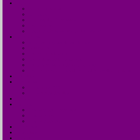
UDM 24
Mot du Président
Le Bureau
Le Conseil d’Administration
Les missions
L’équipe administrative de l’UDM 24
La Dordogne
Information générale en chiffres
Statistiques
Les Femmes Maires
Les cantons de la Dordogne
Les parlementaires de la Dordogne
Les membres du conseil régional Nouvelle-Aquitaine
Actualités
Formations
Programme 2026
Programmes détaillés
Agenda
Annuaire
Annuaire des communes
Annuaire des EPCI
Annuaire des élus
Documents
Liens utiles
Contact